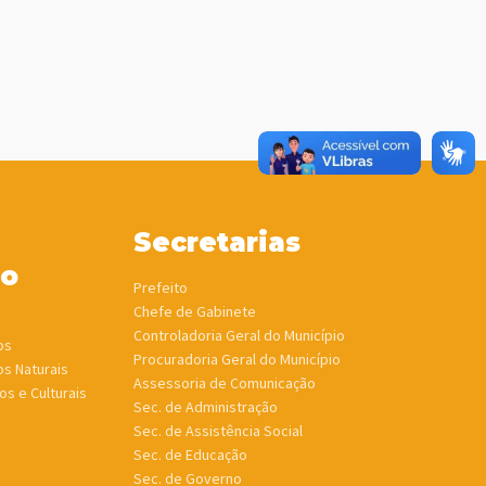
Secretarias
ho
Prefeito
Chefe de Gabinete
Controladoria Geral do Município
os
Procuradoria Geral do Município
os Naturais
Assessoria de Comunicação
os e Culturais
Sec. de Administração
Sec. de Assistência Social
Sec. de Educação
Sec. de Governo