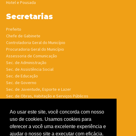
Hotel e Pousada
Secretarias
Prefeito
Chefe de Gabinete
Controladoria Geral do Município
Procuradoria Geral do Município
Assessoria de Comunicação
Sec. de Administração
Sec. de Assistência Social
Sec. de Educação
Sec. de Governo
Sec. de Juventude, Esporte e Lazer
Sec. de Obras, Habitação e Serviços Públicos
Sec. de Planejamento e Finanças
Sec. de Saúde
Ao usar este site, você concorda com nosso
Sec. de Turismo
uso de cookies. Usamos cookies para
Sec. de Meio Ambiente, Desenv. Agrário, Aquicultura e Pesca
oferecer a você uma excelente experiência e
ajudar o nosso site a executar com eficácia.