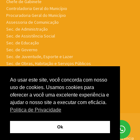
Chefe de Gabinete
Controladoria Geral do Município
Procuradoria Geral do Município
Assessoria de Comunicação
Sec. de Administração
Sec. de Assistência Social
Sec. de Educação
Sec. de Governo
Sec. de Juventude, Esporte e Lazer
Sec. de Obras, Habitação e Serviços Públicos
Sec. de Planejamento e Finanças
Sec. de Saúde
Ao usar este site, você concorda com nosso
Sec. de Turismo
uso de cookies. Usamos cookies para
Sec. de Meio Ambiente, Desenv. Agrário, Aquicultura e Pesca
oferecer a você uma excelente experiência e
ajudar o nosso site a executar com eficácia.
Politica de Privacidade
© Porto Murtinho MS - Todos os direitos reservados -
Politica de
Ok
Privacidade
Feito por
GTW Agência