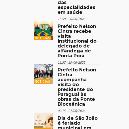
das
especialidades
em saúde
15:59 - 30/06/2026
Prefeito Nelson
Cintra recebe
visita
NOTÍCIAS
institucional do
delegado de
alfândega de
Ponta Porã
12:53 - 29/06/2026
Prefeito Nelson
Cintra
acompanha
NOTÍCIAS
visita do
presidente do
Paraguai às
obras da Ponte
Bioceânica
02:15 - 27/06/2026
Dia de São João
é feriado
municipal em