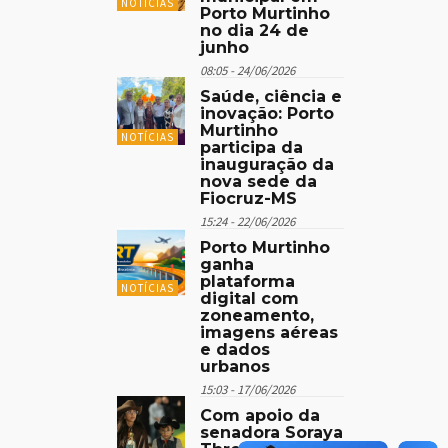
NOTÍCIAS
Porto Murtinho
no dia 24 de
junho
08:05 - 24/06/2026
Saúde, ciência e
inovação: Porto
Murtinho
NOTÍCIAS
participa da
inauguração da
nova sede da
Fiocruz-MS
15:24 - 22/06/2026
Porto Murtinho
ganha
plataforma
NOTÍCIAS
digital com
zoneamento,
imagens aéreas
e dados
urbanos
15:03 - 17/06/2026
Com apoio da
senadora Soraya