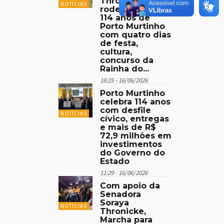
Thronicke,
NOTÍCIAS
rodeio marca os
114 anos de
Porto Murtinho
com quatro dias
de festa,
cultura,
concurso da
Rainha do...
16:25 - 16/06/2026
Porto Murtinho
celebra 114 anos
com desfile
NOTÍCIAS
cívico, entregas
e mais de R$
72,9 milhões em
investimentos
do Governo do
Estado
11:29 - 16/06/2026
Com apoio da
Senadora
Soraya
NOTÍCIAS
Thronicke,
Marcha para