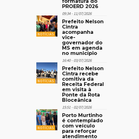
formatura do
PROERD 2026
09:34 - 11/07/2026
Prefeito Nelson
Cintra
acompanha
NOTÍCIAS
vice-
governador do
MS em agenda
no município
16:40 - 03/07/2026
Prefeito Nelson
Cintra recebe
comitiva da
NOTÍCIAS
Receita Federal
em visita à
Ponte da Rota
Bioceânica
15:51 - 02/07/2026
Porto Murtinho
é contemplado
com veículo
NOTÍCIAS
para reforçar
atendimento