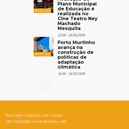
Plano Municipal
de Educação é
NOTÍCIAS
realizada no
Cine Teatro Ney
Machado
Mesquita
22:09 - 20/05/2026
Porto Murtinho
avança na
construção de
NOTÍCIAS
políticas de
adaptação
climática
16:38 - 18/05/2026
Rua Pedro Celestino, s/n · Centro
CEP 79280-000 · Porto Murtinho - MS