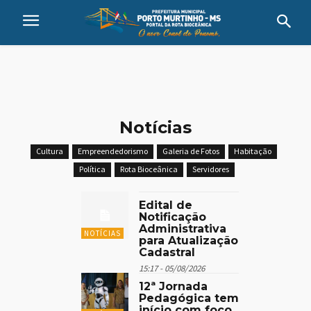
Notícias
Cultura
Empreendedorismo
Galeria de Fotos
Habitação
Política
Rota Bioceânica
Servidores
Edital de
Notificação
Administrativa
NOTÍCIAS
para Atualização
Cadastral
15:17 - 05/08/2026
12ª Jornada
Pedagógica tem
início com foco