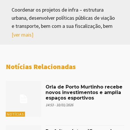
Coordenar os projetos de infra – estrutura
urbana, desenvolver políticas públicas de viação
e transporte, bem com a sua fiscalização, bem
ainda recuperação constante da malha viária,
[ver mais]
além de manter o controle e mobilidade urbana,
coordenar os projetos de infra – estrutura
urbanística, produção de equipamentos
Notícias Relacionadas
comunitários, regularização fundiária de áreas
caracterizadas de interesse social, bem como
prover assistência técnica e elaboração de
Orla de Porto Murtinho recebe
projetos e estudos técnicos necessários à
novos investimentos e amplia
espaços esportivos
implantação do empreendimento habitacional.
14:53 - 10/01/2026
NOTÍCIAS