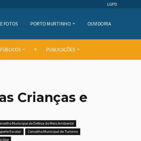
LGPD
DE FOTOS
PORTO MURTINHO
OUVIDORIA
 PÚBLICOS
PUBLICAÇÕES
as Crianças e
nselho Municipal de Defesa do Meio Ambiente
porte Escolar
Conselho Municipal de Turismo
icípio