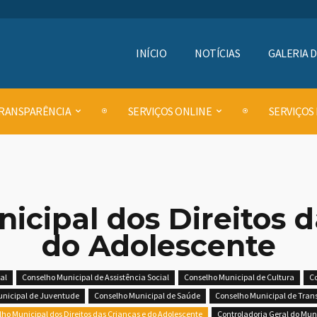
INÍCIO
NOTÍCIAS
GALERIA 
RANSPARÊNCIA
SERVIÇOS ONLINE
SERVIÇOS
icipal dos Direitos d
do Adolescente
al
Conselho Municipal de Assistência Social
Conselho Municipal de Cultura
Co
nicipal de Juventude
Conselho Municipal de Saúde
Conselho Municipal de Trans
ho Municipal dos Direitos das Crianças e do Adolescente
Controladoria Geral do Mun