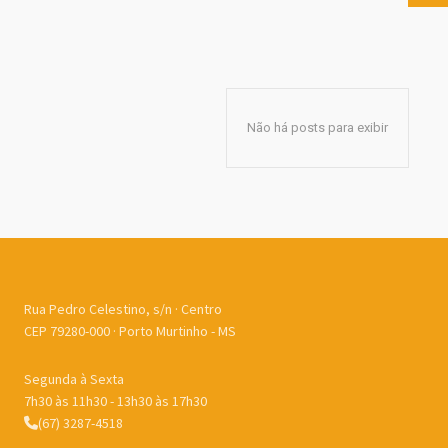
Não há posts para exibir
Rua Pedro Celestino, s/n · Centro
CEP 79280-000 · Porto Murtinho - MS
Segunda à Sexta
7h30 às 11h30 - 13h30 às 17h30
(67) 3287-4518