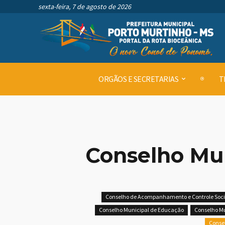
sexta-feira, 7 de agosto de 2026
ORGÃOS E SECRETARIAS
T
Conselho Mun
Conselho de Acompanhamento e Controle Soci
Conselho Municipal de Educação
Conselho Mu
Consel