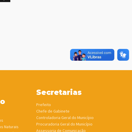
Secretarias
ho
Prefeito
Chefe de Gabinete
Controladoria Geral do Município
os
Procuradoria Geral do Município
os Naturais
Assessoria de Comunicação