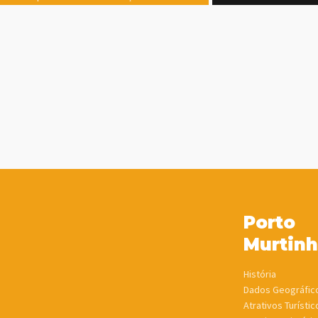
Porto
Murtin
História
Dados Geográfic
Atrativos Turístic