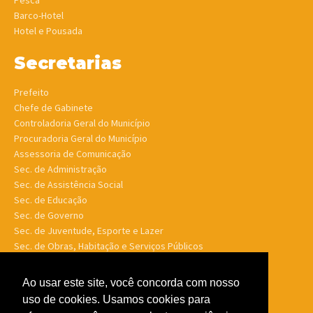
Pesca
Barco-Hotel
Hotel e Pousada
Secretarias
Prefeito
Chefe de Gabinete
Controladoria Geral do Município
Procuradoria Geral do Município
Assessoria de Comunicação
Sec. de Administração
Sec. de Assistência Social
Sec. de Educação
Sec. de Governo
Sec. de Juventude, Esporte e Lazer
Sec. de Obras, Habitação e Serviços Públicos
Sec. de Planejamento e Finanças
Sec. de Saúde
Ao usar este site, você concorda com nosso
Sec. de Turismo
uso de cookies. Usamos cookies para
Sec. de Meio Ambiente, Desenv. Agrário, Aquicultura e Pesca