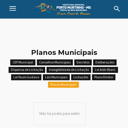
Planos Municipais
CEP Municipal
Conselhos Municipais
Decretos
Deliberações
Dispensa de Licitação
Inexigibilidade de Licitação
Lei Aldir Blanc
Lei Paulo Gustavo
Leis Municipais
Licitações
Plano Diretor
Planos Municipais
Não há posts para exibir