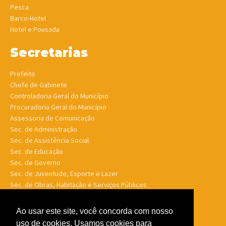
Pesca
Barco-Hotel
Hotel e Pousada
Secretarias
Prefeito
Chefe de Gabinete
Controladoria Geral do Município
Procuradoria Geral do Município
Assessoria de Comunicação
Sec. de Administração
Sec. de Assistência Social
Sec. de Educação
Sec. de Governo
Sec. de Juventude, Esporte e Lazer
Sec. de Obras, Habitação e Serviços Públicos
Sec. de Planejamento e Finanças
Sec. de Saúde
Ao usar este site, você concorda com nosso
Sec. de Turismo
uso de cookies. Usamos cookies para