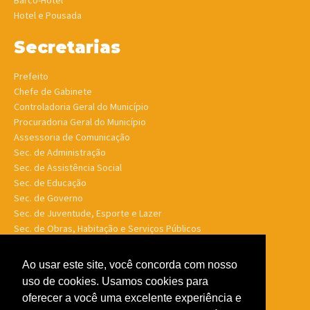
Barco-Hotel
Hotel e Pousada
Secretarias
Prefeito
Chefe de Gabinete
Controladoria Geral do Município
Procuradoria Geral do Município
Assessoria de Comunicação
Sec. de Administração
Sec. de Assistência Social
Sec. de Educação
Sec. de Governo
Sec. de Juventude, Esporte e Lazer
Sec. de Obras, Habitação e Serviços Públicos
Sec. de Planejamento e Finanças
Sec. de Saúde
Ao usar este site, você concorda com nosso
Sec. de Turismo
uso de cookies. Usamos cookies para
Sec. de Meio Ambiente, Desenv. Agrário, Aquicultura e Pesca
oferecer a você uma excelente experiência e