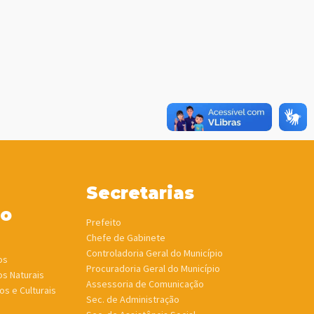
Secretarias
ho
Prefeito
Chefe de Gabinete
Controladoria Geral do Município
os
Procuradoria Geral do Município
os Naturais
Assessoria de Comunicação
os e Culturais
Sec. de Administração