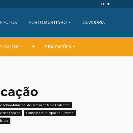
LGPD
DE FOTOS
PORTO MURTINHO
OUVIDORIA
 PÚBLICOS
PUBLICAÇÕES
ucação
nselho Municipal de Defesa do Meio Ambiente
porte Escolar
Conselho Municipal de Turismo
icípio