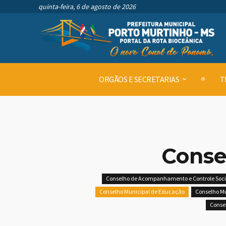
quinta-feira, 6 de agosto de 2026
ORGÃOS E SECRETARIAS
T
Conse
Conselho de Acompanhamento e Controle Soci
Conselho Municipal de Educação
Conselho Mu
Consel