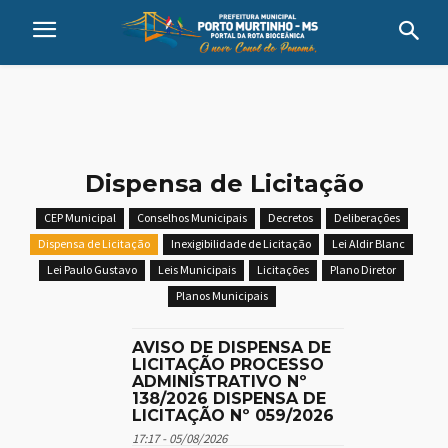
Dispensa de Licitação
CEP Municipal
Conselhos Municipais
Decretos
Deliberações
Dispensa de Licitação
Inexigibilidade de Licitação
Lei Aldir Blanc
Lei Paulo Gustavo
Leis Municipais
Licitações
Plano Diretor
Planos Municipais
AVISO DE DISPENSA DE
LICITAÇÃO PROCESSO
ADMINISTRATIVO Nº
138/2026 DISPENSA DE
LICITAÇÃO Nº 059/2026
17:17 - 05/08/2026