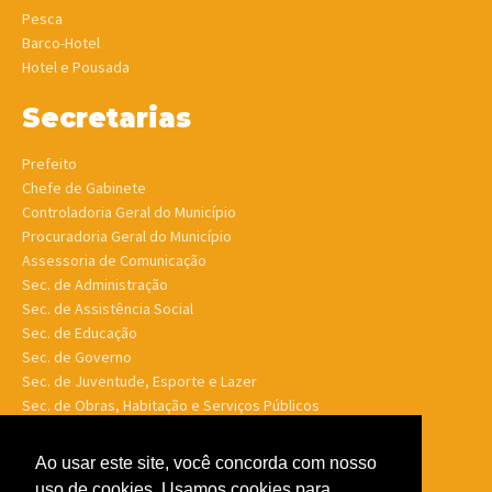
Pesca
Barco-Hotel
Hotel e Pousada
Secretarias
Prefeito
Chefe de Gabinete
Controladoria Geral do Município
Procuradoria Geral do Município
Assessoria de Comunicação
Sec. de Administração
Sec. de Assistência Social
Sec. de Educação
Sec. de Governo
Sec. de Juventude, Esporte e Lazer
Sec. de Obras, Habitação e Serviços Públicos
Sec. de Planejamento e Finanças
Sec. de Saúde
Ao usar este site, você concorda com nosso
Sec. de Turismo
uso de cookies. Usamos cookies para