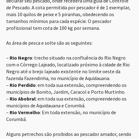
declarar seu pescado, onde receberá uma guia de Controle
de Pescado. A cota permitida por pescador é de 1 exemplar,
mais 10 quilos de peixe e 5 piranhas, obedecendo os
tamanhos mínimos para cada espécie. O pescador
profissional tem cota de 100 kg por semana.
As área de pesca e solte são as seguintes:
–
Rio Negro
: trecho situado na confluência do Rio Negro
com o Córrego Lajeado, localizado próximo à cidade de Rio
Negro até o brejo lajeado existente no limite oeste da
fazenda Fazendinha, no município de Aquidauana.
–
Rio Perdido
: em toda sua extensão, compreendendo os
municípios de Bonito, Jardim, Caracol e Porto Murtinho.
–
Rio Abobral
: em toda sua extensão, compreendendo os
municípios de Aquidauana e Corumbá.
–
Rio Vermelho
: Em toda extensão, no município de
Corumbá.
Alguns petrechos são proibidos ao pescador amador, sendo