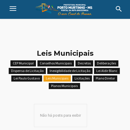
Leis Municipais
CEP Municipal
Conselhos Municipais
Decretos
Deliberações
Dispensa de Licitação
Inexigibilidade de Licitação
Lei Aldir Blanc
Lei Paulo Gustavo
Leis Municipais
Licitações
Plano Diretor
Planos Municipais
Não há posts para exibir