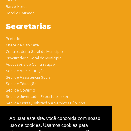
Pesca
Barco-Hotel
Hotel e Pousada
Secretarias
Prefeito
Chefe de Gabinete
Controladoria Geral do Município
Procuradoria Geral do Município
Assessoria de Comunicação
Sec. de Administração
Sec. de Assistência Social
Sec. de Educação
Sec. de Governo
Sec. de Juventude, Esporte e Lazer
Sec. de Obras, Habitação e Serviços Públicos
Sec. de Planejamento e Finanças
Sec. de Saúde
Ao usar este site, você concorda com nosso
Sec. de Turismo
uso de cookies. Usamos cookies para
Sec. de Meio Ambiente, Desenv. Agrário, Aquicultura e Pesca