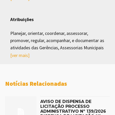
(67) 9 9675-2921 – Compras
(67) 9 9671-3451 – Frotas
Atribuições
(67) 9 9676-1043 – Finanças
(67) 9 9694-3176 – Turismo
Planejar, orientar, coordenar, assessorar,
promover, regular, acompanhar, e documentar as
atividades das Gerências, Assessorias Municipais
e demais órgãos da administração pública
[ver mais]
municipal, opinando nas questões decisórias de
recursos humanos, patrimônio e almoxarifado,
gestão da frota, suprimentos, compras,
Notícias Relacionadas
licitações e contratos e prestação de contas, da
administração direta e indireta.
AVISO DE DISPENSA DE
LICITAÇÃO PROCESSO
ADMINISTRATIVO Nº 139/2026