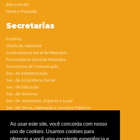
Barco-Hotel
Hotel e Pousada
Secretarias
Prefeito
Chefe de Gabinete
Controladoria Geral do Município
Procuradoria Geral do Município
Assessoria de Comunicação
Sec. de Administração
Sec. de Assistência Social
Sec. de Educação
Sec. de Governo
Sec. de Juventude, Esporte e Lazer
Sec. de Obras, Habitação e Serviços Públicos
Sec. de Planejamento e Finanças
Sec. de Saúde
Ao usar este site, você concorda com nosso
Sec. de Turismo
uso de cookies. Usamos cookies para
Sec. de Meio Ambiente, Desenv. Agrário, Aquicultura e Pesca
oferecer a você uma excelente experiência e