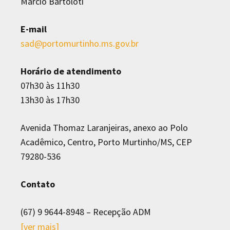
Márcio Bartoloti
E-mail
sad@portomurtinho.ms.gov.br
Horário de atendimento
07h30 às 11h30
13h30 às 17h30
Avenida Thomaz Laranjeiras, anexo ao Polo
Acadêmico, Centro, Porto Murtinho/MS, CEP
79280-536
Contato
(67) 9 9644-8948 – Recepção ADM
(67) 9 9693-6457 – Tributos
[ver mais]