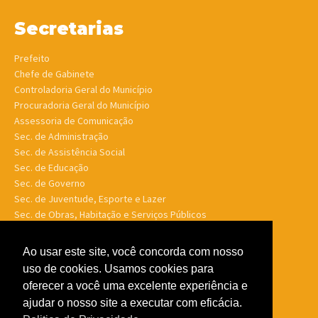
Secretarias
Prefeito
Chefe de Gabinete
Controladoria Geral do Município
Procuradoria Geral do Município
Assessoria de Comunicação
Sec. de Administração
Sec. de Assistência Social
Sec. de Educação
Sec. de Governo
Sec. de Juventude, Esporte e Lazer
Sec. de Obras, Habitação e Serviços Públicos
Sec. de Planejamento e Finanças
Sec. de Saúde
Ao usar este site, você concorda com nosso
Sec. de Turismo
uso de cookies. Usamos cookies para
Sec. de Meio Ambiente, Desenv. Agrário, Aquicultura e Pesca
oferecer a você uma excelente experiência e
ajudar o nosso site a executar com eficácia.