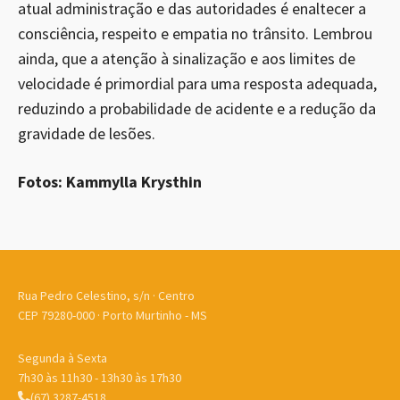
atual administração e das autoridades é enaltecer a
consciência, respeito e empatia no trânsito. Lembrou
ainda, que a atenção à sinalização e aos limites de
velocidade é primordial para uma resposta adequada,
reduzindo a probabilidade de acidente e a redução da
gravidade de lesões.
Fotos: Kammylla Krysthin
Rua Pedro Celestino, s/n · Centro
CEP 79280-000 · Porto Murtinho - MS
Segunda à Sexta
7h30 às 11h30 - 13h30 às 17h30
(67) 3287-4518