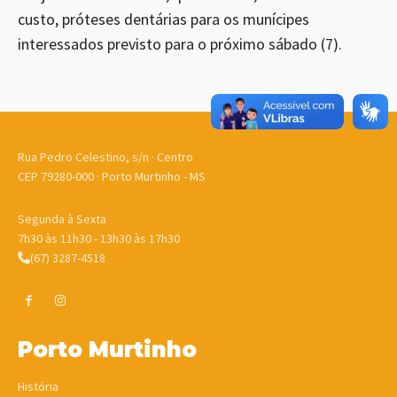
custo, próteses dentárias para os munícipes
interessados previsto para o próximo sábado (7).
Rua Pedro Celestino, s/n · Centro
CEP 79280-000 · Porto Murtinho - MS
Segunda à Sexta
7h30 às 11h30 - 13h30 às 17h30
(67) 3287-4518
Porto Murtinho
História