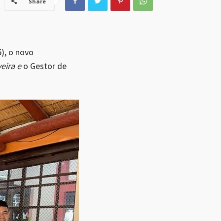
Share
5), o novo
eira e
o Gestor de
.