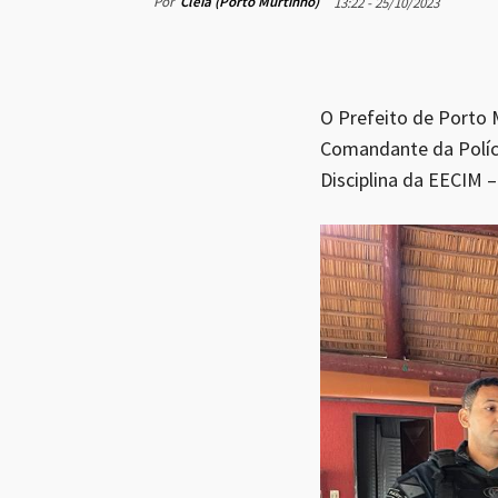
Por
Cleia (Porto Murtinho)
13:22 - 25/10/2023
O Prefeito de Porto M
Comandante da Políci
Disciplina da EECIM –