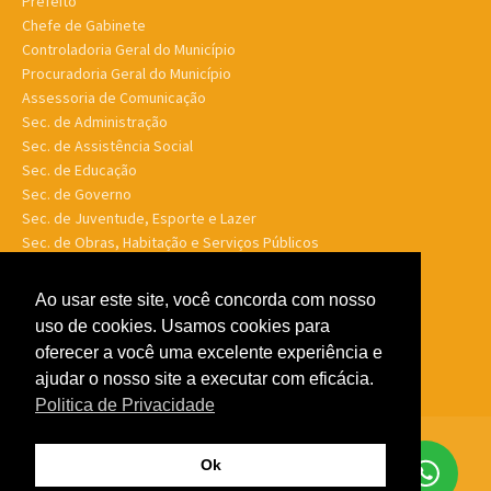
Prefeito
Chefe de Gabinete
Controladoria Geral do Município
Procuradoria Geral do Município
Assessoria de Comunicação
Sec. de Administração
Sec. de Assistência Social
Sec. de Educação
Sec. de Governo
Sec. de Juventude, Esporte e Lazer
Sec. de Obras, Habitação e Serviços Públicos
Sec. de Planejamento e Finanças
Sec. de Saúde
Ao usar este site, você concorda com nosso
Sec. de Turismo
uso de cookies. Usamos cookies para
Sec. de Meio Ambiente, Desenv. Agrário, Aquicultura e Pesca
oferecer a você uma excelente experiência e
ajudar o nosso site a executar com eficácia.
Politica de Privacidade
© Porto Murtinho MS - Todos os direitos reservados -
Politica de
Ok
Privacidade