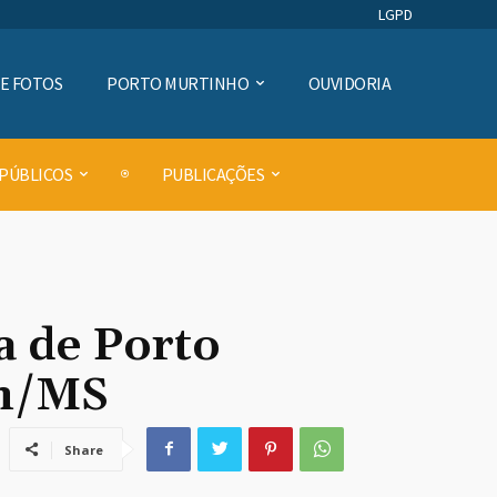
LGPD
DE FOTOS
PORTO MURTINHO
OUVIDORIA
 PÚBLICOS
PUBLICAÇÕES
a de Porto
an/MS
Share