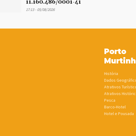
11.160.486/0001-41
17:13 - 05/08/2026
Porto
Murtin
História
Dados Geográfic
Atrativos Turístic
Atrativos Históric
Pesca
Barco-Hotel
Hotel e Pousada