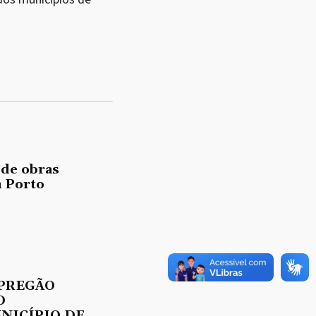
 de obras
 Porto
 PREGÃO
O
UNICÍPIO DE