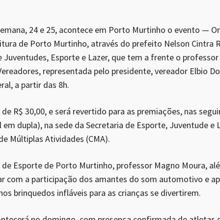
semana, 24 e 25, acontece em Porto Murtinho o evento — Or
itura de Porto Murtinho, através do prefeito Nelson Cintra R
e Juventudes, Esporte e Lazer, que tem a frente o profess
ereadores, representada pelo presidente, vereador Elbio Do
al, a partir das 8h.
é de R$ 30,00, e será revertido para as premiações, nas seg
al em dupla), na sede da Secretaria de Esporte, Juventude e 
de Múltiplas Atividades (CMA).
 de Esporte de Porto Murtinho, professor Magno Moura, alé
tar com a participação dos amantes do som automotivo e ap
 nos brinquedos infláveis para as crianças se divertirem.
ontecerá no domingo, com presença confirmada de atletas 