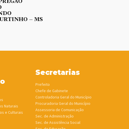
 PREGÃO
O
UNDO
URTINHO – MS
Secretarias
ho
Prefeito
Chefe de Gabinete
Controladoria Geral do Município
os
Procuradoria Geral do Município
os Naturais
Assessoria de Comunicação
os e Culturais
Sec. de Administração
Sec. de Assistência Social
Sec. de Educação