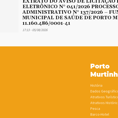
EXTRATO DO AVISO DE LICITAÇÃO
ELETRÔNICO N° 041/2026 PROCESS
ADMINISTRATIVO N° 137/2026 – F
MUNICIPAL DE SAÚDE DE PORTO M
11.160.486/0001-41
17:13 - 05/08/2026
Porto
Murtin
História
Dados Geográfic
Atrativos Turístic
Atrativos Históric
Pesca
Barco-Hotel