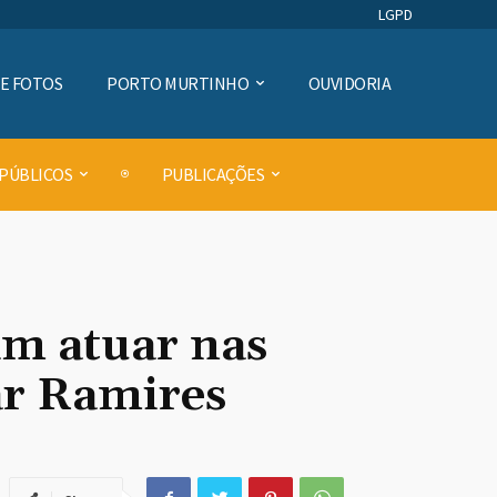
LGPD
DE FOTOS
PORTO MURTINHO
OUVIDORIA
 PÚBLICOS
PUBLICAÇÕES
am atuar nas
ar Ramires