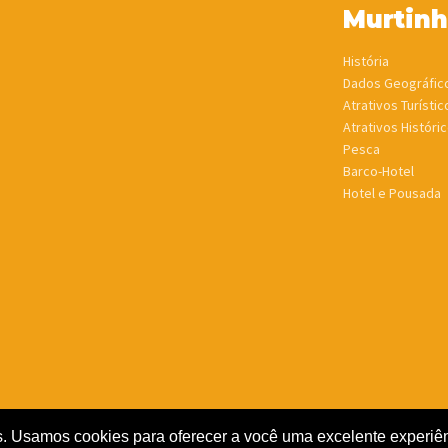
Murtin
História
Dados Geográfic
Atrativos Turístic
Atrativos Históric
Pesca
Barco-Hotel
Hotel e Pousada
. Usamos cookies para oferecer a você uma excelente experiênc