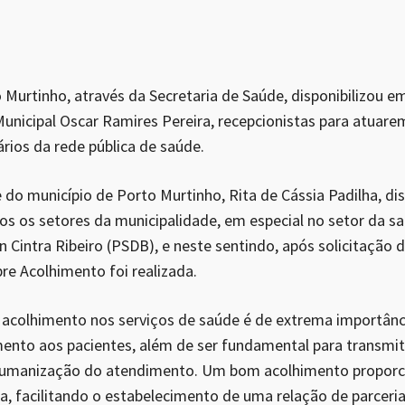
o Murtinho, através da Secretaria de Saúde, disponibilizou 
Municipal Oscar Ramires Pereira, recepcionistas para atuar
rios da rede pública de saúde.
 do município de Porto Murtinho, Rita de Cássia Padilha, di
 os setores da municipalidade, em especial no setor da sa
on Cintra Ribeiro (PSDB), e neste sentindo, após solicitaçã
bre Acolhimento foi realizada.
 acolhimento nos serviços de saúde é de extrema importânci
ento aos pacientes, além de ser fundamental para transmiti
 humanização do atendimento. Um bom acolhimento proporc
, facilitando o estabelecimento de uma relação de parceria 