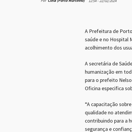
Por
Cleia (Porto Murtinho)
12:54 - 22/02/2024
A Prefeitura de Port
saúde e no Hospital 
acolhimento dos usuá
A secretária de Saúde
humanização em todos
para o prefeito Nels
Oficina especifica so
“A capacitação sobre
qualidade no atendim
contribuindo para a
segurança e confiança