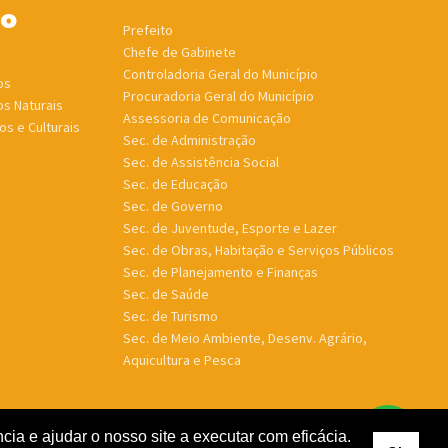
ho
Prefeito
Chefe de Gabinete
Controladoria Geral do Município
os
Procuradoria Geral do Município
os Naturais
Assessoria de Comunicação
os e Culturais
Sec. de Administração
Sec. de Assistência Social
Sec. de Educação
Sec. de Governo
Sec. de Juventude, Esporte e Lazer
Sec. de Obras, Habitação e Serviços Públicos
Sec. de Planejamento e Finanças
Sec. de Saúde
Sec. de Turismo
Sec. de Meio Ambiente, Desenv. Agrário,
Aquicultura e Pesca
ia e ajudar o nosso site a executar com eficácia.