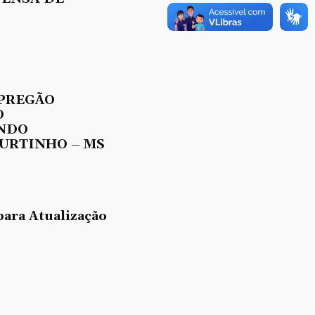
 PREGÃO
O
UNDO
URTINHO – MS
para Atualização