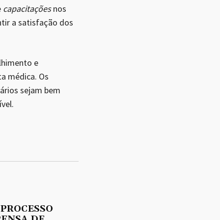
e
capacitações
nos
tir a satisfação dos
olhimento e
ta médica. Os
uários sejam bem
vel.
 PROCESSO
PENSA DE