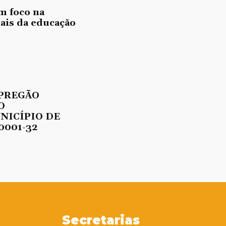
m foco na
nais da educação
 PREGÃO
O
UNICÍPIO DE
0001-32
Secretarias