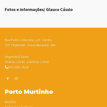
Fotos e informações/ Glauco Cássio
Rua Pedro Celestino, s/n · Centro
CEP 79280-000 · Porto Murtinho - MS
Segunda à Sexta
7h30 às 11h30 - 13h30 às 17h30
(67) 3287-4518
Porto Murtinho
História