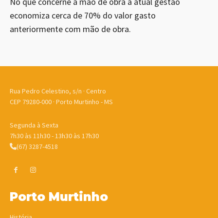
No que concerne a mão de obra a atual gestão
economiza cerca de 70% do valor gasto
anteriormente com mão de obra.
Rua Pedro Celestino, s/n · Centro
CEP 79280-000 · Porto Murtinho - MS
Segunda à Sexta
7h30 às 11h30 - 13h30 às 17h30
(67) 3287-4518
Porto Murtinho
História