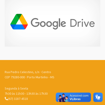
Rua Pedro Celestino, s/n · Centro
CEP 79280-000 · Porto Murtinho - MS
Segunda à Sexta
7h30 às 11h30 - 13h30 às 17h30
(67) 3287-4518