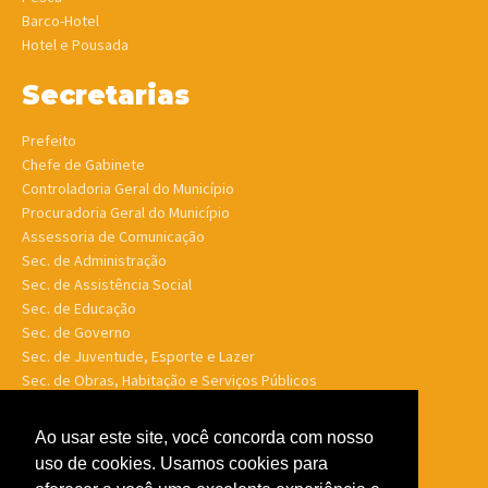
Barco-Hotel
Hotel e Pousada
Secretarias
Prefeito
Chefe de Gabinete
Controladoria Geral do Município
Procuradoria Geral do Município
Assessoria de Comunicação
Sec. de Administração
Sec. de Assistência Social
Sec. de Educação
Sec. de Governo
Sec. de Juventude, Esporte e Lazer
Sec. de Obras, Habitação e Serviços Públicos
Sec. de Planejamento e Finanças
Sec. de Saúde
Ao usar este site, você concorda com nosso
Sec. de Turismo
uso de cookies. Usamos cookies para
Sec. de Meio Ambiente, Desenv. Agrário, Aquicultura e Pesca