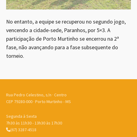
No entanto, a equipe se recuperou no segundo jogo,
vencendo a cidade-sede, Paranhos, por 5×3. A
participação de Porto Murtinho se encerrou na 2ª
fase, não avançando para a fase subsequente do
torneio.
Rua Pedro Celestino, s/n · Centro
CEP 79280-000 · Porto Murtinho - MS
Segunda à Sexta
7h30 às 11h30 - 13h30 às 17h30
(67) 3287-4518