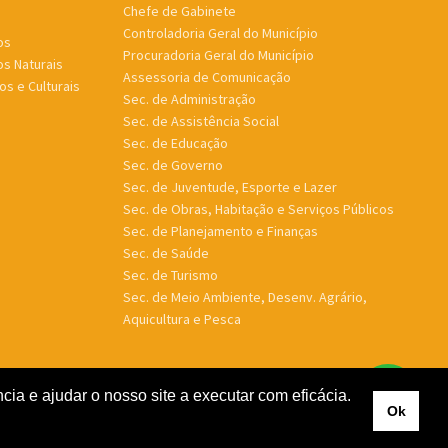
Chefe de Gabinete
Controladoria Geral do Município
os
Procuradoria Geral do Município
os Naturais
Assessoria de Comunicação
os e Culturais
Sec. de Administração
Sec. de Assistência Social
Sec. de Educação
Sec. de Governo
Sec. de Juventude, Esporte e Lazer
Sec. de Obras, Habitação e Serviços Públicos
Sec. de Planejamento e Finanças
Sec. de Saúde
Sec. de Turismo
Sec. de Meio Ambiente, Desenv. Agrário,
Aquicultura e Pesca
ia e ajudar o nosso site a executar com eficácia.
Ok
Feito por
GTW Agência
Gabinete