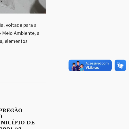
al voltada para a
o Meio Ambiente, a
za, elementos
 PREGÃO
O
UNICÍPIO DE
0001-32