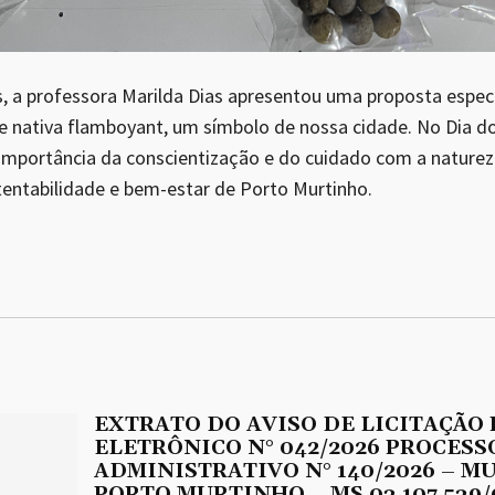
s, a professora Marilda Dias apresentou uma proposta especi
e nativa flamboyant, um símbolo de nossa cidade. No Dia d
 a importância da conscientização e do cuidado com a nature
stentabilidade e bem-estar de Porto Murtinho.
EXTRATO DO AVISO DE LICITAÇÃO
ELETRÔNICO N° 042/2026 PROCESS
ADMINISTRATIVO N° 140/2026 – M
PORTO MURTINHO – MS 03.107.539/