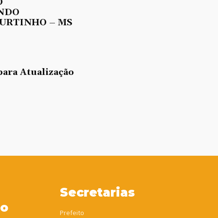
O
UNDO
URTINHO – MS
para Atualização
Secretarias
ho
Prefeito