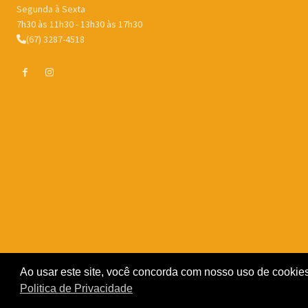
Segunda à Sexta
7h30 às 11h30 - 13h30 às 17h30
(67) 3287-4518
Ao usar este site, você concorda com nosso uso de cookies
Politica de Privacidade
© Porto Murtinho MS - Todos os direitos reservados -
Politica de P