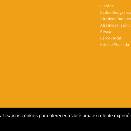
História
Dados Geográfic
Atrativos Turístic
Atrativos Históric
Pesca
Barco-Hotel
Hotel e Pousada
. Usamos cookies para oferecer a você uma excelente experiênc
rivacidade