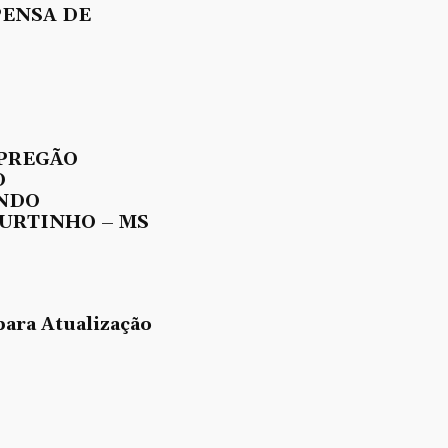
PENSA DE
 PREGÃO
O
UNDO
URTINHO – MS
para Atualização