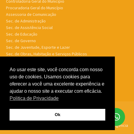
Controladoria Geral do Município
Procuradoria Geral do Município
Assessoria de Comunicação
Sec. de Administração
Sec. de Assistência Social
Sec. de Educação
Sec. de Governo
Sec. de Juventude, Esporte e Lazer
Sec. de Obras, Habitação e Serviços Públicos
Sec. de Planejamento e Finanças
Sec. de Saúde
Ao usar este site, você concorda com nosso
Sec. de Turismo
uso de cookies. Usamos cookies para
Sec. de Meio Ambiente, Desenv. Agrário, Aquicultura e Pesca
oferecer a você uma excelente experiência e
ajudar o nosso site a executar com eficácia.
Politica de Privacidade
© Porto Murtinho MS - Todos os direitos reservados -
Politica de
Ok
Privacidade
Feito por
GTW Agência