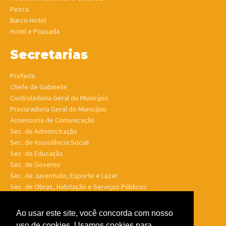
Pesca
Barco-Hotel
Hotel e Pousada
Secretarias
Prefeito
Chefe de Gabinete
Controladoria Geral do Município
Procuradoria Geral do Município
Assessoria de Comunicação
Sec. de Administração
Sec. de Assistência Social
Sec. de Educação
Sec. de Governo
Sec. de Juventude, Esporte e Lazer
Sec. de Obras, Habitação e Serviços Públicos
Sec. de Planejamento e Finanças
Sec. de Saúde
Ao usar este site, você concorda com nosso
Sec. de Turismo
uso de cookies. Usamos cookies para