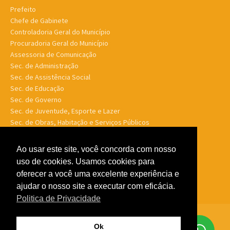
Prefeito
Chefe de Gabinete
Controladoria Geral do Município
Procuradoria Geral do Município
Assessoria de Comunicação
Sec. de Administração
Sec. de Assistência Social
Sec. de Educação
Sec. de Governo
Sec. de Juventude, Esporte e Lazer
Sec. de Obras, Habitação e Serviços Públicos
Sec. de Planejamento e Finanças
Sec. de Saúde
Ao usar este site, você concorda com nosso
Sec. de Turismo
uso de cookies. Usamos cookies para
Sec. de Meio Ambiente, Desenv. Agrário, Aquicultura e Pesca
oferecer a você uma excelente experiência e
ajudar o nosso site a executar com eficácia.
Politica de Privacidade
© Porto Murtinho MS - Todos os direitos reservados -
Politica de
Ok