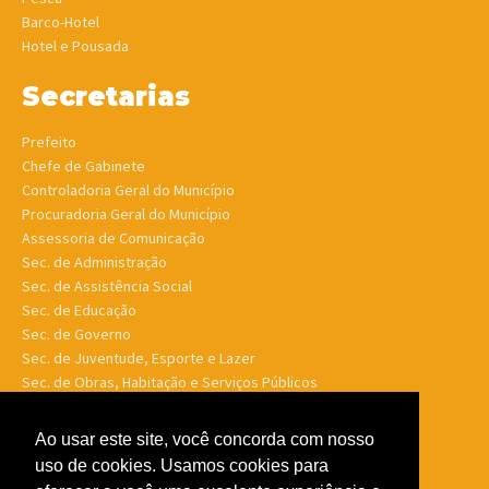
Barco-Hotel
Hotel e Pousada
Secretarias
Prefeito
Chefe de Gabinete
Controladoria Geral do Município
Procuradoria Geral do Município
Assessoria de Comunicação
Sec. de Administração
Sec. de Assistência Social
Sec. de Educação
Sec. de Governo
Sec. de Juventude, Esporte e Lazer
Sec. de Obras, Habitação e Serviços Públicos
Sec. de Planejamento e Finanças
Sec. de Saúde
Ao usar este site, você concorda com nosso
Sec. de Turismo
uso de cookies. Usamos cookies para
Sec. de Meio Ambiente, Desenv. Agrário, Aquicultura e Pesca