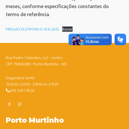
meses, conforme especificações constantes do
termo de referência.
PREGAO ELETRONICO 016-2025
Baixar
Rua Pedro Celestino, s/n · Centro
CEP 79280-000 · Porto Murtinho - MS
Segunda à Sexta
7h30 às 11h30 - 13h30 às 17h30
(67) 3287-4518
Porto Murtinho