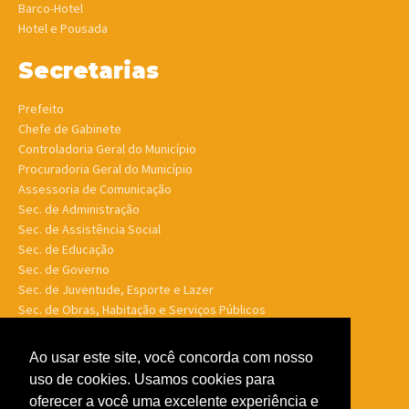
Barco-Hotel
Hotel e Pousada
Secretarias
Prefeito
Chefe de Gabinete
Controladoria Geral do Município
Procuradoria Geral do Município
Assessoria de Comunicação
Sec. de Administração
Sec. de Assistência Social
Sec. de Educação
Sec. de Governo
Sec. de Juventude, Esporte e Lazer
Sec. de Obras, Habitação e Serviços Públicos
Sec. de Planejamento e Finanças
Sec. de Saúde
Ao usar este site, você concorda com nosso
Sec. de Turismo
uso de cookies. Usamos cookies para
Sec. de Meio Ambiente, Desenv. Agrário, Aquicultura e Pesca
oferecer a você uma excelente experiência e