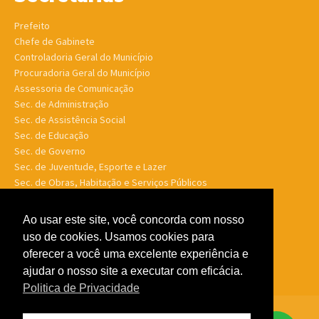
Prefeito
Chefe de Gabinete
Controladoria Geral do Município
Procuradoria Geral do Município
Assessoria de Comunicação
Sec. de Administração
Sec. de Assistência Social
Sec. de Educação
Sec. de Governo
Sec. de Juventude, Esporte e Lazer
Sec. de Obras, Habitação e Serviços Públicos
Sec. de Planejamento e Finanças
Sec. de Saúde
Ao usar este site, você concorda com nosso
Sec. de Turismo
uso de cookies. Usamos cookies para
Sec. de Meio Ambiente, Desenv. Agrário, Aquicultura e Pesca
oferecer a você uma excelente experiência e
ajudar o nosso site a executar com eficácia.
Politica de Privacidade
© Porto Murtinho MS - Todos os direitos reservados -
Politica de