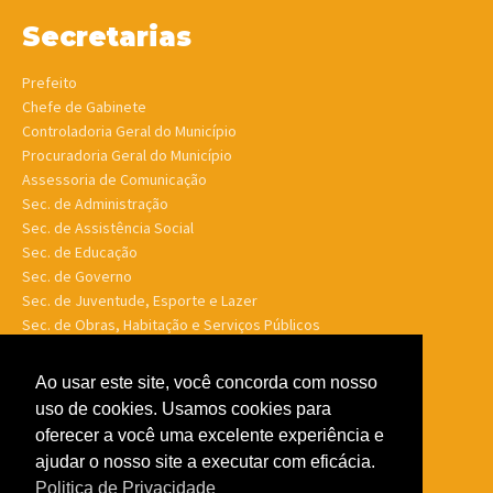
Secretarias
Prefeito
Chefe de Gabinete
Controladoria Geral do Município
Procuradoria Geral do Município
Assessoria de Comunicação
Sec. de Administração
Sec. de Assistência Social
Sec. de Educação
Sec. de Governo
Sec. de Juventude, Esporte e Lazer
Sec. de Obras, Habitação e Serviços Públicos
Sec. de Planejamento e Finanças
Sec. de Saúde
Ao usar este site, você concorda com nosso
Sec. de Turismo
uso de cookies. Usamos cookies para
Sec. de Meio Ambiente, Desenv. Agrário, Aquicultura e Pesca
oferecer a você uma excelente experiência e
ajudar o nosso site a executar com eficácia.
Politica de Privacidade