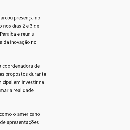
marcou presença no
 nos dias 2 e 3 de
Paraíba e reuniu
ma da inovação no
la coordenadora de
tes propostos durante
cipal em investir na
mar a realidade
, como o americano
m de apresentações