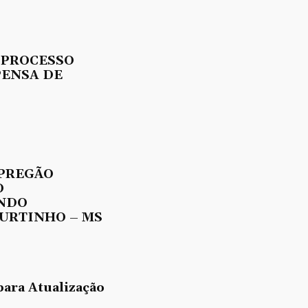
 PROCESSO
PENSA DE
 PREGÃO
O
UNDO
URTINHO – MS
para Atualização