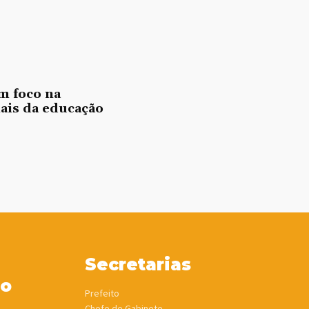
m foco na
nais da educação
Secretarias
ho
Prefeito
Chefe de Gabinete