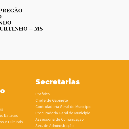
 PREGÃO
O
UNDO
URTINHO – MS
Secretarias
ho
Prefeito
Chefe de Gabinete
Controladoria Geral do Município
os
Procuradoria Geral do Município
os Naturais
Assessoria de Comunicação
os e Culturais
Sec. de Administração