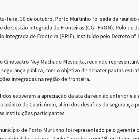
a-feira, 16 de outubro, Porto Murtinho foi sede da reunião 
e de Gestão Integrada de Fronteiras (GGI-FRON), Polo de Ja
Integrada de Fronteira (PPIF), instituído pelo Decreto nº 
o Cineteatro Ney Machado Mesquita, reunindo representant
de segurança pública, com o objetivo de debater pautas estra
ções integradas na região de fronteira.
tidos estiveram a apreciação da ata da reunião anterior e a
oceânico de Capricórnio, além dos desafios da segurança púb
s instituições participantes.
município de Porto Murtinho foi representado pelo gerente 
o municipal de Turismo, Paulo Carvalho, e por Vilson Rolon, q