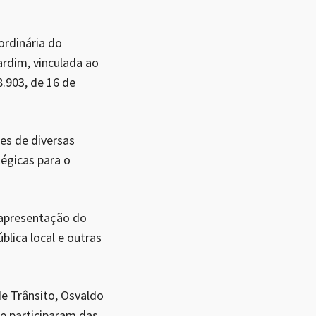
ordinária do
rdim, vinculada ao
8.903, de 16 de
es de diversas
tégicas para o
 apresentação do
lica local e outras
de Trânsito, Osvaldo
ue participaram das