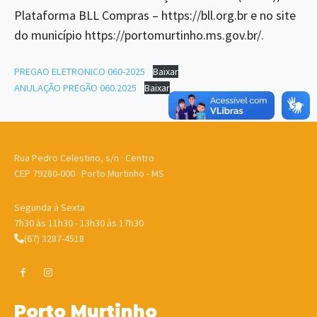
Plataforma BLL Compras – https://bll.org.br e no site
do município https://portomurtinho.ms.gov.br/.
PREGAO ELETRONICO 060-2025
Baixar
ANULAÇÃO PREGÃO 060.2025
Baixar
Rua Pedro Celestino, s/n · Centro
CEP 79280-000 · Porto Murtinho - MS
Segunda à Sexta
7h30 às 11h30 - 13h30 às 17h30
(67) 3287-4518
Porto Murtinho