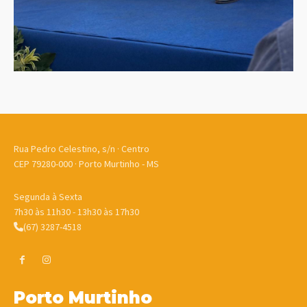
Rua Pedro Celestino, s/n · Centro
CEP 79280-000 · Porto Murtinho - MS
Segunda à Sexta
7h30 às 11h30 - 13h30 às 17h30
(67) 3287-4518
Porto Murtinho