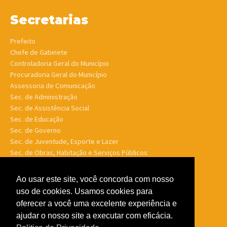
Secretarias
Prefeito
Chefe de Gabinete
Controladoria Geral do Município
Procuradoria Geral do Município
Assessoria de Comunicação
Sec. de Administração
Sec. de Assistência Social
Sec. de Educação
Sec. de Governo
Sec. de Juventude, Esporte e Lazer
Sec. de Obras, Habitação e Serviços Públicos
Sec. de Planejamento e Finanças
Sec. de Saúde
Ao usar este site, você concorda com nosso
Sec. de Turismo
uso de cookies. Usamos cookies para
Sec. de Meio Ambiente, Desenv. Agrário, Aquicultura e Pesca
oferecer a você uma excelente experiência e
ajudar o nosso site a executar com eficácia.