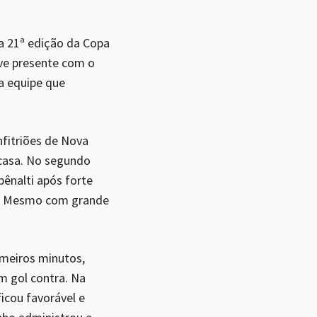
da 21ª edição da Copa
ve presente com o
a equipe que
fitriões de Nova
 casa. No segundo
ênalti após forte
a 1. Mesmo com grande
imeiros minutos,
m gol contra. Na
icou favorável e