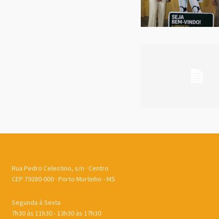
Rua Pedro Celestino, s/n · Centro
CEP 79280-000 · Porto Murtinho - MS
Segunda à Sexta
7h30 às 11h30 - 13h30 às 17h30