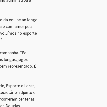
nho administrou a
.
o da equipe ao longo
na e com amor pela
evoluímos no esporte
.”
 campanha. “Foi
s longas, jogos
bem representado. É
de, Esporte e Lazer,
secretário-adjunto e
ercorreram centenas
uan Douglas.