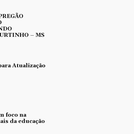
 PREGÃO
O
UNDO
URTINHO – MS
para Atualização
m foco na
nais da educação