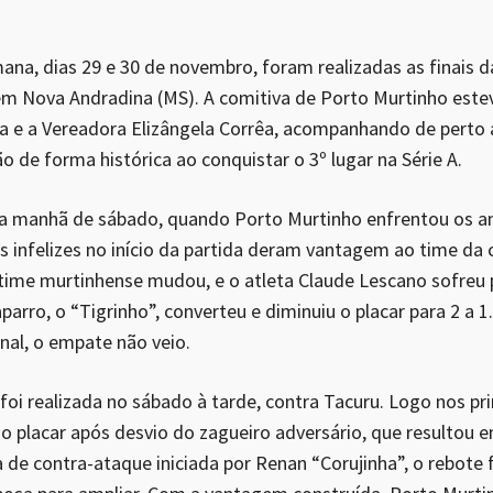
ana, dias 29 e 30 de novembro, foram realizadas as finais 
m Nova Andradina (MS). A comitiva de Porto Murtinho este
ra e a Vereadora Elizângela Corrêa, acompanhando de perto 
 de forma histórica ao conquistar o 3º lugar na Série A.
na manhã de sábado, quando Porto Murtinho enfrentou os an
es infelizes no início da partida deram vantagem ao time da
time murtinhense mudou, e o atleta Claude Lescano sofreu p
aparro, o “Tigrinho”, converteu e diminuiu o placar para 2 
inal, o empate não veio.
 foi realizada no sábado à tarde, contra Tacuru. Logo nos pr
o placar após desvio do zagueiro adversário, que resultou e
de contra-ataque iniciada por Renan “Corujinha”, o rebote f