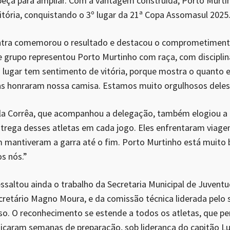
beça para ampliar. Com a vantagem construída, Porto Murti
vitória, conquistando o 3º lugar da 21ª Copa Assomasul 2025
intra comemorou o resultado e destacou o comprometiment
 grupo representou Porto Murtinho com raça, com discipli
º lugar tem sentimento de vitória, porque mostra o quanto 
as honraram nossa camisa. Estamos muito orgulhosos deles
ela Corrêa, que acompanhou a delegação, também elogiou a
trega desses atletas em cada jogo. Eles enfrentaram viagen
mantiveram a garra até o fim. Porto Murtinho está muito 
s nós.”
ssaltou ainda o trabalho da Secretaria Municipal de Juventu
cretário Magno Moura, e da comissão técnica liderada pelo 
nso. O reconhecimento se estende a todos os atletas, que p
icaram semanas de preparação, sob liderança do capitão L