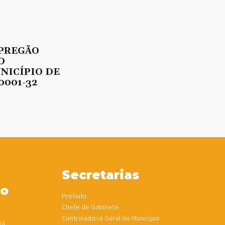
 PREGÃO
O
UNICÍPIO DE
0001-32
Secretarias
ho
Prefeito
Chefe de Gabinete
Controladoria Geral do Município
os