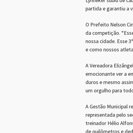
Lynneker subiu de ca
partida e garantiu a 
O Prefeito Nelson C
da competição. “Esse
nossa cidade. Esse 3
e como nossos atlet
A Vereadora Elizâng
emocionante ver a en
duros e mesmo assim 
um orgulho para todo
A Gestão Municipal re
representada pelo se
treinador Hélio Alfo
de quilômetros e ded