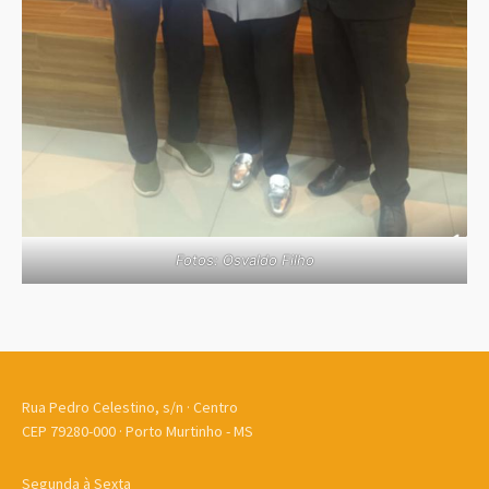
Fotos: Osvaldo Filho
Rua Pedro Celestino, s/n · Centro
CEP 79280-000 · Porto Murtinho - MS
Segunda à Sexta