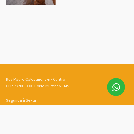
Gabinete
(67) 99888-0789
Rua Pedro Celestino, s/n · Centro
CEP 79280-000 · Porto Murtinho - MS