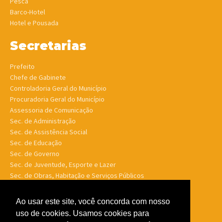
Pesca
Barco-Hotel
Hotel e Pousada
Secretarias
Prefeito
Chefe de Gabinete
Controladoria Geral do Município
Procuradoria Geral do Município
Assessoria de Comunicação
Sec. de Administração
Sec. de Assistência Social
Sec. de Educação
Sec. de Governo
Sec. de Juventude, Esporte e Lazer
Sec. de Obras, Habitação e Serviços Públicos
Sec. de Planejamento e Finanças
Sec. de Saúde
Ao usar este site, você concorda com nosso
Sec. de Turismo
uso de cookies. Usamos cookies para
Sec. de Meio Ambiente, Desenv. Agrário, Aquicultura e Pesca