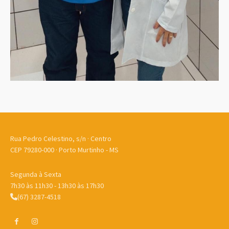
Rua Pedro Celestino, s/n · Centro
CEP 79280-000 · Porto Murtinho - MS
Segunda à Sexta
7h30 às 11h30 - 13h30 às 17h30
(67) 3287-4518