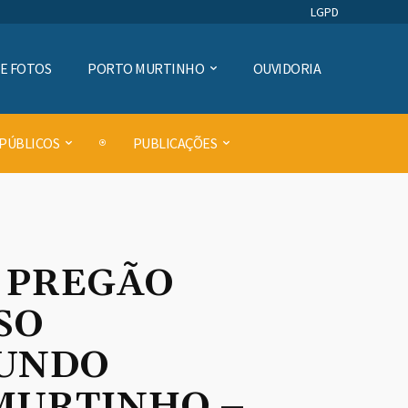
LGPD
DE FOTOS
PORTO MURTINHO
OUVIDORIA
 PÚBLICOS
PUBLICAÇÕES
O PREGÃO
SO
FUNDO
MURTINHO –