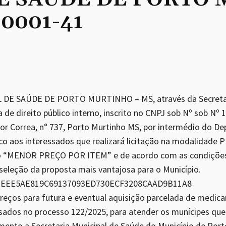
/0001-41
DE SAÚDE DE PORTO MURTINHO – MS, através da Secretari
a de direito público interno, inscrito no CNPJ sob Nº sob Nº
r Correa, n° 737, Porto Murtinho MS, por intermédio do D
lico aos interessados que realizará licitação na modalidad
o “MENOR PREÇO POR ITEM” e de acordo com as condições 
 seleção da proposta mais vantajosa para o Município.
E: EEE5AE819C69137093ED730ECF3208CAAD9B11A8
preços para futura e eventual aquisição parcelada de medi
ssados no processo 122/2025, para atender os munícipes qu
mento a Secretaria Municipal de Saúde do Município de Por