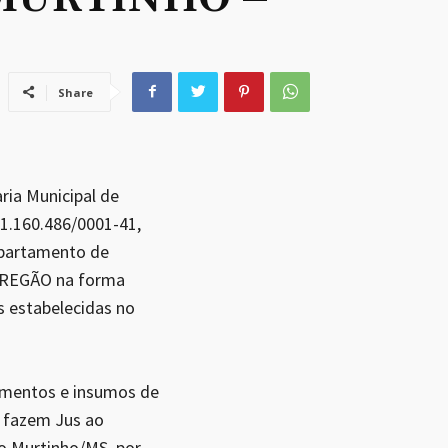
Share
a Municipal de
 11.160.486/0001-41,
epartamento de
e PREGÃO na forma
estabelecidas no
camentos e insumos de
e fazem Jus ao
to Murtinho/MS, por