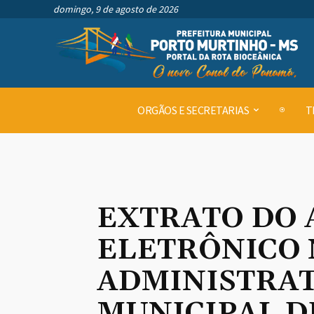
domingo, 9 de agosto de 2026
ORGÃOS E SECRETARIAS
T
EXTRATO DO 
ELETRÔNICO 
ADMINISTRATI
MUNICIPAL D