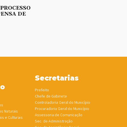
 PROCESSO
PENSA DE
Secretarias
ho
Prefeito
Chefe de Gabinete
Controladoria Geral do Município
os
Procuradoria Geral do Município
os Naturais
Assessoria de Comunicação
os e Culturais
Sec. de Administração