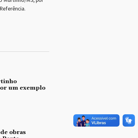
Referência.
rtinho
mor um exemplo
 de obras