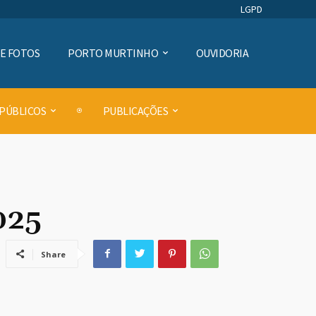
LGPD
DE FOTOS
PORTO MURTINHO
OUVIDORIA
 PÚBLICOS
PUBLICAÇÕES
025
Share