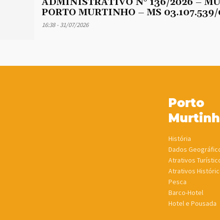
ADMINISTRATIVO N° 136/2026 – M
PORTO MURTINHO – MS 03.107.539/
16:38 - 31/07/2026
Porto
Murtin
História
Dados Geográfic
Atrativos Turístic
Atrativos Históric
Pesca
Barco-Hotel
Hotel e Pousada