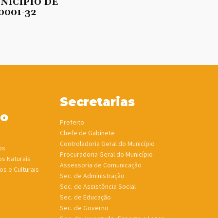
UNICÍPIO DE
0001-32
Secretarias
ho
Prefeito
Chefe de Gabinete
Controladoria Geral do Município
os
Procuradoria Geral do Município
os Naturais
Assessoria de Comunicação
os e Culturais
Sec. de Administração
Sec. de Assistência Social
Sec. de Educação
Sec. de Governo