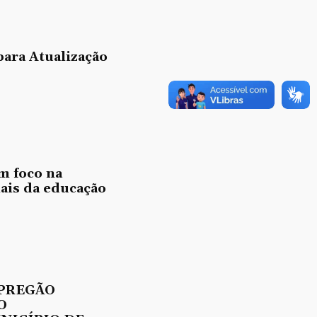
para Atualização
m foco na
nais da educação
 PREGÃO
O