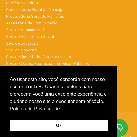
Chefe de Gabinete
Controladoria Geral do Município
Procuradoria Geral do Município
Assessoria de Comunicação
Sec. de Administração
Sec. de Assistência Social
Sec. de Educação
Sec. de Governo
Sec. de Juventude, Esporte e Lazer
Sec. de Obras, Habitação e Serviços Públicos
Sec. de Planejamento e Finanças
Sec. de Saúde
Ao usar este site, você concorda com nosso
Sec. de Turismo
uso de cookies. Usamos cookies para
Sec. de Meio Ambiente, Desenv. Agrário, Aquicultura e Pesca
oferecer a você uma excelente experiência e
ajudar o nosso site a executar com eficácia.
Politica de Privacidade
© Porto Murtinho MS - Todos os direitos reservados -
Politica de
Ok
Privacidade
Feito por
GTW Agência