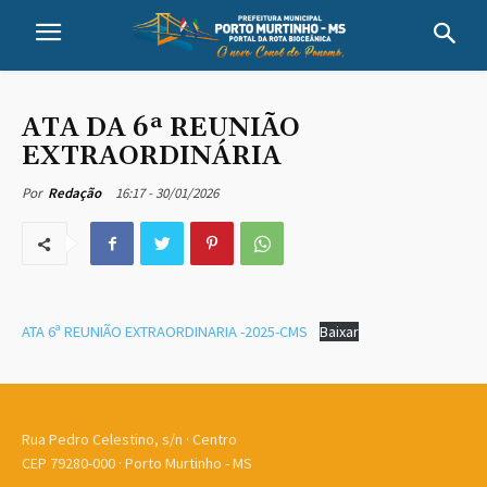
ATA DA 6ª REUNIÃO
EXTRAORDINÁRIA
16:17 - 30/01/2026
Por
Redação
ATA 6ª REUNIÃO EXTRAORDINARIA -2025-CMS
Baixar
Rua Pedro Celestino, s/n · Centro
CEP 79280-000 · Porto Murtinho - MS