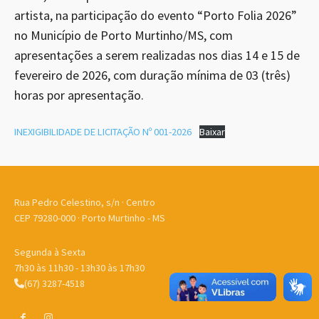
artista, na participação do evento “Porto Folia 2026”
no Município de Porto Murtinho/MS, com
apresentações a serem realizadas nos dias 14 e 15 de
fevereiro de 2026, com duração mínima de 03 (três)
horas por apresentação.
INEXIGIBILIDADE DE LICITAÇÃO Nº 001-2026
Baixar
Rua Pedro Celestino, s/n · Centro
CEP 79280-000 · Porto Murtinho - MS
Segunda à Sexta
7h30 às 11h30 - 13h30 às 17h30
(67) 3287-4518